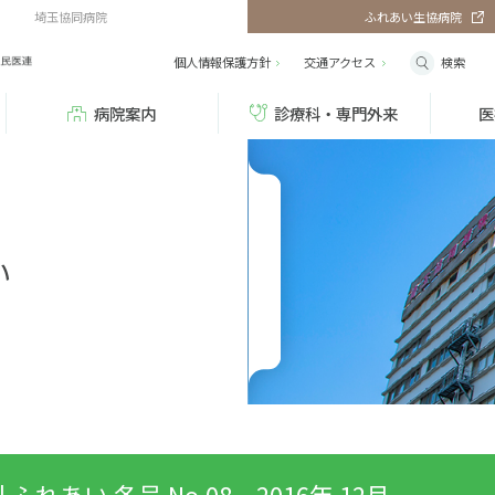
埼玉協同病院
ふれあい生協病院
検索
個人情報保護方針
交通
アクセス
病院案内
診療科・専門外来
医
い
 ふれあい 冬号 No.08 2016年 12月