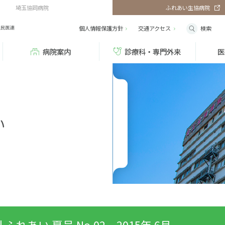
埼玉協同病院
ふれあい生協病院
検索
個人情報保護方針
交通
アクセス
病院案内
診療科・専門外来
医
い
 ふれあい 夏号 No.02 2015年 6月