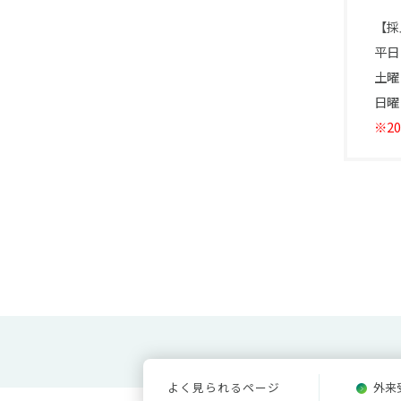
【採
平日 
土曜 
日曜
※2
よく見られるページ
外来