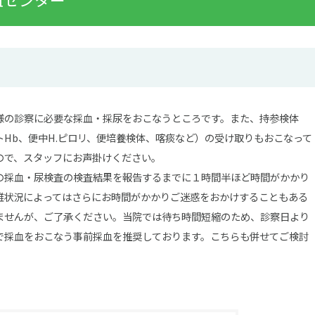
様の診察に必要な採血・採尿をおこなうところです。また、持参検体
トHb、便中H.ピロリ、便培養検体、喀痰など）の受け取りもおこなって
ので、スタッフにお声掛けください。
の採血・尿検査の検査結果を報告するまでに１時間半ほど時間がかかり
雑状況によってはさらにお時間がかかりご迷惑をおかけすることもある
ませんが、ご了承ください。当院では待ち時間短縮のため、診察日より
で採血をおこなう事前採血を推奨しております。こちらも併せてご検討
。