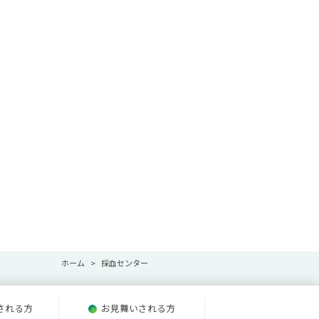
ホーム
採血センター
される方
お見舞いされる方