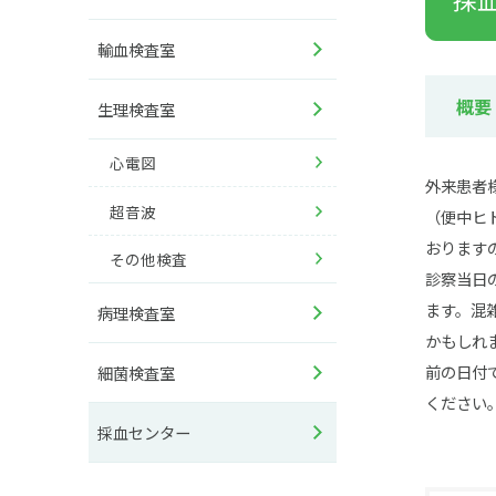
輸血検査室
概要
生理検査室
心電図
外来患者
超音波
（便中ヒ
おります
その他検査
診察当日
ます。混
病理検査室
かもしれ
前の日付
細菌検査室
ください
採血センター