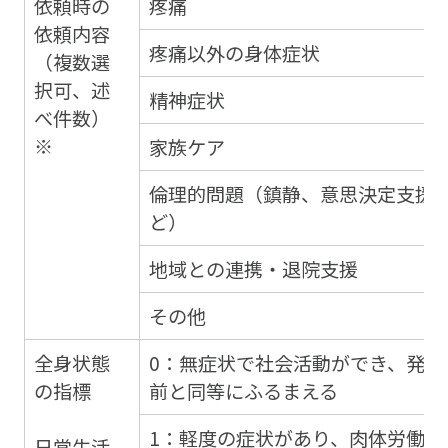
依頼時の
疼痛
依頼内容
疼痛以外の身体症状
（複数選
択可、述
精神症状
べ件数）
※
家族ケア
倫理的問題（鎮静、意思決定支援
ど）
地域との連携・退院支援
その他
全身状態
0：無症状で社会活動ができ、発症
の指標
前と同等にふるまえる
1：軽度の症状があり、肉体労働は
日常生活