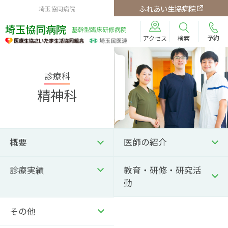
ふれあい生協病院
埼玉協同病院
埼玉協同病院
基幹型臨床研修病院
予約
検索
アクセス
診療科
精神科
概要
医師の紹介
診療実績
教育・研修・研究活
動
その他