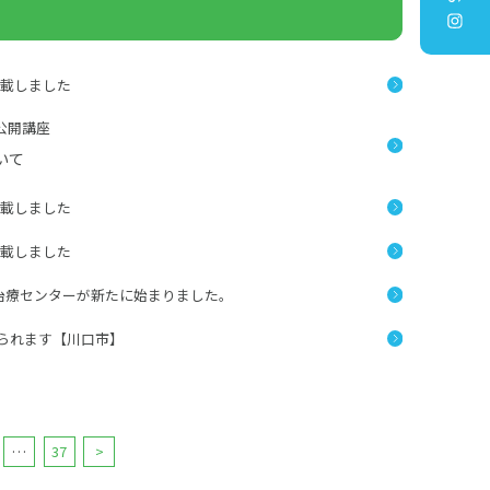
掲載しました
公開講座
いて
掲載しました
掲載しました
節治療センターが新たに始まりました。
けられます【川口市】
…
37
>