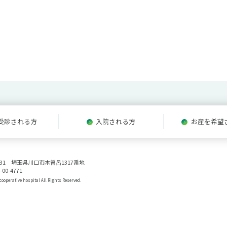
受診される方
入院される方
お産を希望
0831 埼玉県川口市木曽呂1317番地
-00-4771
ooperative hospital All Rights Reserved.