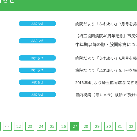
病院だより「ふれあい」7月号を
お知らせ
【埼玉協同病院40周年記念】市民
お知らせ
中年期以降の膝・股関節痛につ
病院だより「ふれあい」6月号を
お知らせ
病院だより「ふれあい」5月号を
お知らせ
2018年4月より埼玉協同病院 関
お知らせ
胃内視鏡（胃カメラ）検診 が受
お知らせ
…
22
23
24
25
26
27
28
29
30
31
32