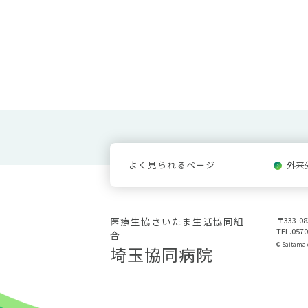
よく見られるページ
外来
医療生協さいたま生活協同組
〒333-
TEL.0570
合
© Saitama c
埼玉協同病院