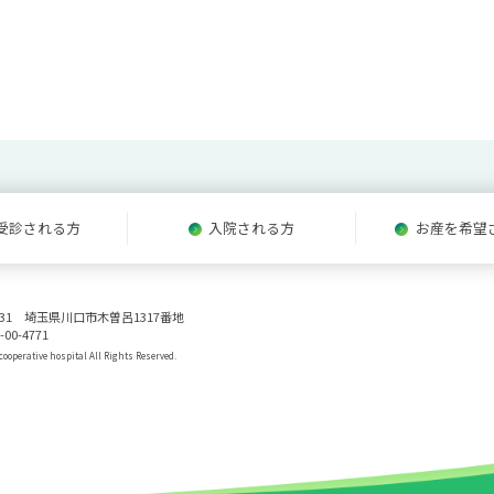
受診される方
入院される方
お産を希望
0831 埼玉県川口市木曽呂1317番地
-00-4771
ooperative hospital All Rights Reserved.