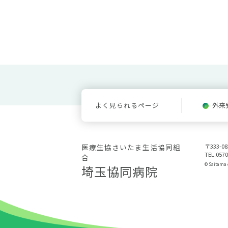
よく見られるページ
外来
医療生協さいたま生活協同組
〒333-
TEL.0570
合
© Saitama c
埼玉協同病院