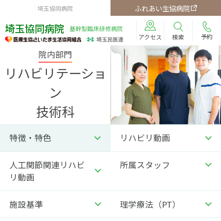
ふれあい生協病院
埼玉協同病院
埼玉協同病院
基幹型臨床研修病院
予約
検索
アクセス
院内部門
リハビリテーショ
ン
技術科
特徴・特色
リハビリ動画
人工関節関連リハビ
所属スタッフ
リ動画
施設基準
理学療法（PT）