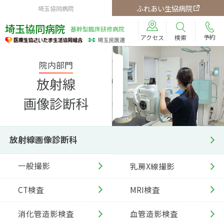
ふれあい生協病院
埼玉協同病院
埼玉協同病院
基幹型臨床研修病院
予約
検索
アクセス
院内部門
放射線
画像診断科
放射線画像診断科
一般撮影
乳房X線撮影
CT検査
MRI検査
消化管造影検査
血管造影検査