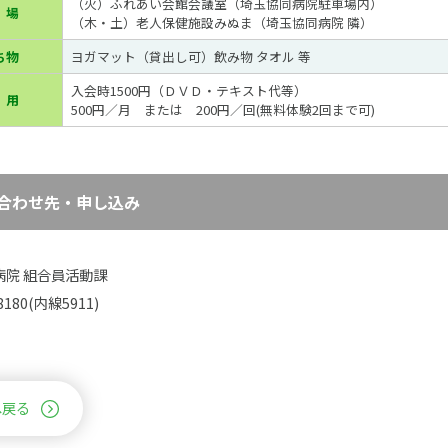
（火）ふれあい会館会議室（埼玉協同病院駐車場内）
 場
（木・土）老人保健施設みぬま（埼玉協同病院 隣）
ち物
ヨガマット（貸出し可）飲み物 タオル 等
入会時1500円（ＤＶＤ・テキスト代等）
 用
500円／月 または 200円／回(無料体験2回まで可)
合わせ先・申し込み
病院 組合員活動課
-8180(内線5911)
へ戻る