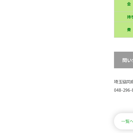
会
持
費
問い
埼玉協同
048-296
一覧