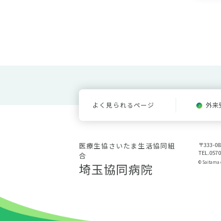
よく見られるページ
外来
医療生協さいたま生活協同組
〒333-
TEL.0570
合
© Saitama c
埼玉協同病院