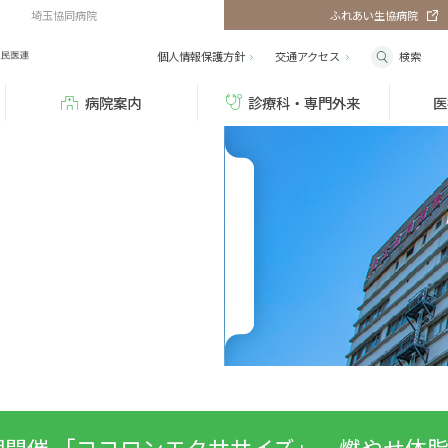
埼玉協同病院
ふれあい生協病院
検索
個人情報保護方針
交通
アクセス
病院案内
診療科・専門外来
医
期開催 「ココロンエクササイズ」ー燃やせ体