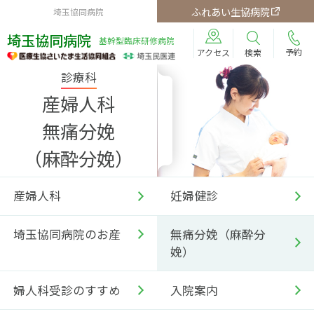
ふれあい生協病院
埼玉協同病院
埼玉協同病院
基幹型臨床研修病院
予約
検索
アクセス
診療科
産婦人科
無痛分娩
（麻酔分娩）
産婦人科
妊婦健診
埼玉協同病院のお産
無痛分娩（麻酔分
娩）
婦人科受診のすすめ
入院案内