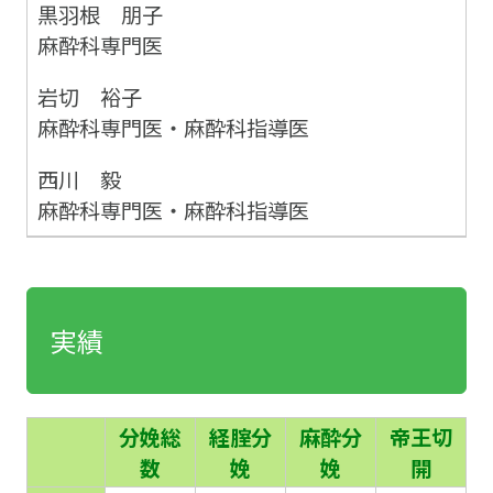
黒羽根 朋子
麻酔科専門医
岩切 裕子
麻酔科専門医・麻酔科指導医
西川 毅
麻酔科専門医・麻酔科指導医
実績
分娩総
経腟分
麻酔分
帝王切
数
娩
娩
開