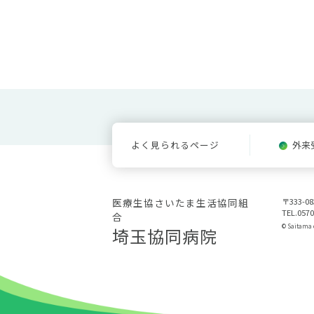
よく見られるページ
外来
医療生協さいたま生活協同組
〒333-
TEL.0570
合
© Saitama c
埼玉協同病院