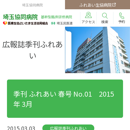
ふれあい生協病院
埼玉協同病院
埼玉協同病院
基幹型臨床研修病院
予約
検索
アクセス
広報誌季刊ふれあ
い
季刊 ふれあい 春号 No.01 2015
年 3月
2015.03.03
広報誌季刊ふれあい