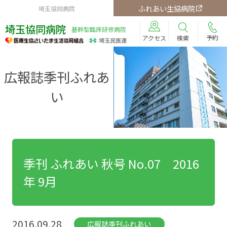
ふれあい生協病院
埼玉協同病院
埼玉協同病院
基幹型臨床研修病院
予約
検索
アクセス
広報誌季刊ふれあ
い
季刊 ふれあい 秋号 No.07 2016
年 9月
2016.09.28
広報誌季刊ふれあい