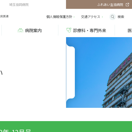
埼玉協同病院
ふれあい生協病院
検索
個人情報保護方針
交通
アクセス
病院案内
診療科・専門外来
医
い
12年-12月号