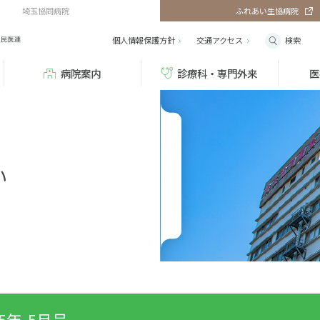
埼玉協同病院
ふれあい生協病院
検索
個人情報保護方針
交通
アクセス
病院案内
診療科・専門外来
医
い
15年-5月号