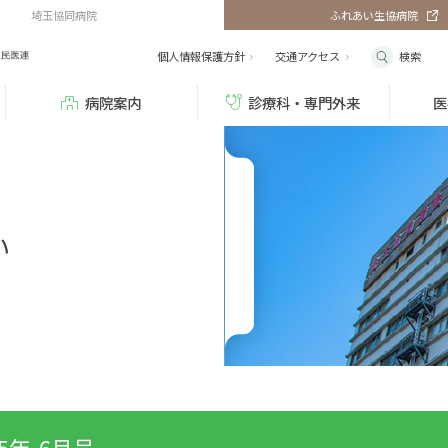
埼玉協同病院
ふれあい生協病院
検索
個人情報保護方針
交通
アクセス
病院案内
診療科・専門外来
医
い
15年-6月号