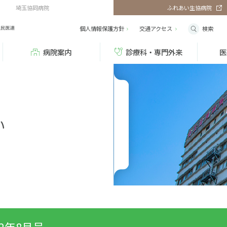
埼玉協同病院
ふれあい生協病院
検索
個人情報保護方針
交通
アクセス
病院案内
診療科・専門外来
医
い
22年8月号