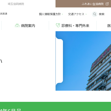
埼玉協同病院
ふれあい生協病院
検索
個人情報保護方針
交通
アクセス
病院案内
診療科・専門外来
医
い
24年6月号