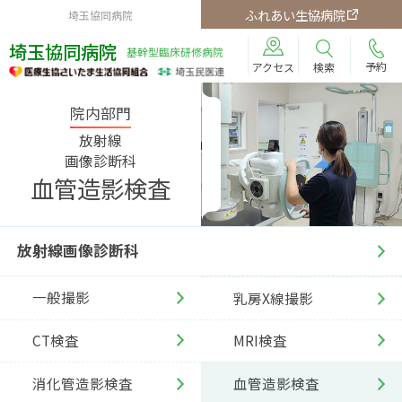
ふれあい生協病院
埼玉協同病院
埼玉協同病院
基幹型臨床研修病院
予約
検索
アクセス
院内部門
放射線
画像診断科
血管造影検査
放射線画像診断科
一般撮影
乳房X線撮影
CT検査
MRI検査
消化管造影検査
血管造影検査