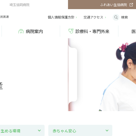
埼玉協同病院
ふれあい生協病院
検索
個人情報保護方針
交通
アクセス
病院案内
診療科・専門外来
医
産
て生める環境
赤ちゃん安心