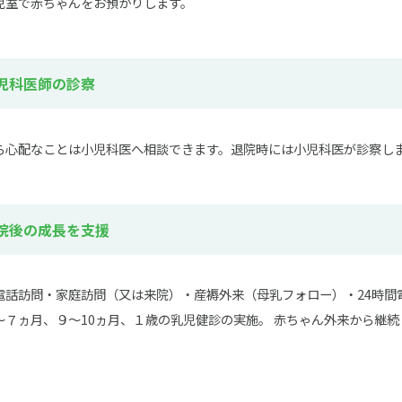
児室で赤ちゃんをお預かりします。
小児科医師の診察
ら心配なことは小児科医へ相談できます。退院時には小児科医が診察し
退院後の成長を支援
電話訪問・家庭訪問（又は来院）・産褥外来（母乳フォロー）・24時間
～７ヵ月、９～10ヵ月、１歳の乳児健診の実施。 赤ちゃん外来から継