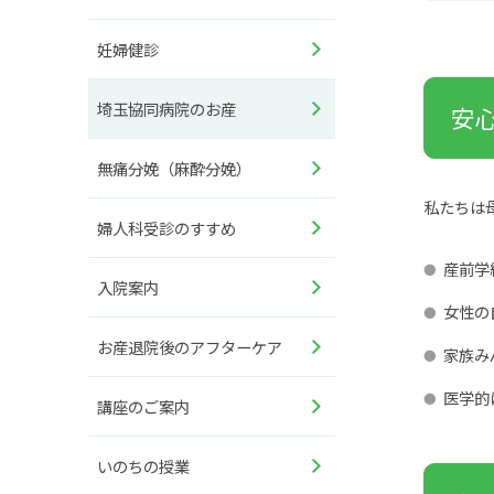
妊婦健診
埼玉協同病院のお産
安
無痛分娩（麻酔分娩）
私たちは
婦人科受診のすすめ
産前学
入院案内
女性の
お産退院後のアフターケア
家族み
医学的
講座のご案内
いのちの授業