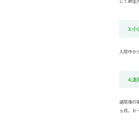
じて新生
3.
入院中か
4.
退院後の
ヵ月、６