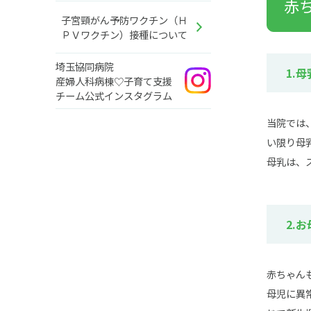
赤
子宮頸がん予防ワクチン（Ｈ
ＰＶワクチン）接種について
埼玉協同病院
1.
産婦人科病棟♡子育て支援
チーム
公式インスタグラム
当院では
い限り母
母乳は、
2.
赤ちゃん
母児に異