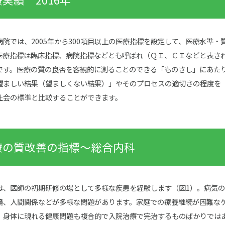
病院では、2005年から300項目以上の医療指標を設定して、医療水準
医療指標は臨床指標、病院指標などとも呼ばれ（ＱＩ、ＣＩなどと表さ
です。医療の質の良否を客観的に測ることのできる「ものさし」にあた
望ましい結果（望ましくない結果）」やそのプロセスの適切さの程度を
社会の標準と比較することができます。
療の質改善の指標～総合内科
は、医師の初期研修の場として多様な疾患を経験します（図1）。病気
境、人間関係などが多様な問題があります。家庭での療養継続が困難な
、身体に現れる健康問題も複合的で入院治療で完治するものばかりでは